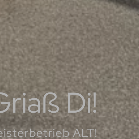
riaß Di!
isterbetrieb ALT!