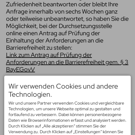
Zufriedenheit beantworten oder bleibt Ihre
Anfrage innerhalb von sechs Wochen ganz
oder teilweise unbeantwortet, so haben Sie die
Möglichkeit, bei der Durchsetzungsstelle
online einen Antrag auf Prüfung der
Einhaltung der Anforderungen an die
Barrierefreiheit zu stellen:
Link zum Antrag auf Prüfung der
Anforderungen an die Barrierefreiheit gem. § 3
BayEGovV
Oder Sie wenden sich an folgende
Wir verwenden Cookies und andere
Kontaktadresse:
Technologien.
Landesamt für Digitalisierung, Breitband und
Wir und unsere Partner verwenden Cookies und vergleichbare
Vermessung
Technologien, um unsere Webseite optimal zu gestalten und
IT-Dienstleistungszentrum des Freistaats
fortlaufend zu verbessern. Dabei können personenbezogene
Bayern
Daten wie Browserinformationen erfasst und analysiert werden.
Durchsetzungs- und Überwachungsstelle für
Durch Klicken auf „Alle akzeptieren“ stimmen Sie der
Verwendung zu. Durch Klicken auf „Einstellungen“ können Sie
barrierefreie Informationstechnik